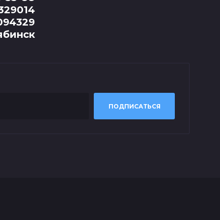
329014
094329
ябинск
ПОДПИСАТЬСЯ