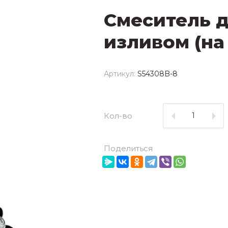
Смеситель д
изливом (на
Артикул:
S54308B-8
Кол-во
Поделиться